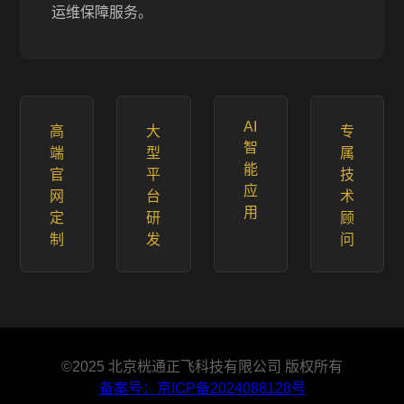
运维保障服务。
AI
高
大
专
智
端
型
属
能
官
平
技
应
网
台
术
用
定
研
顾
制
发
问
©2025 北京桄通正飞科技有限公司 版权所有
备案号：京ICP备2024088128号