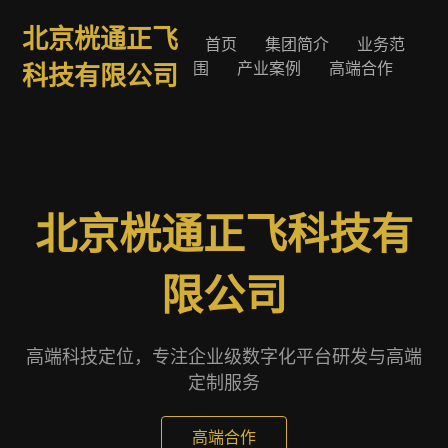
北京桄通正飞
首页
集团简介
业务范
围
产业案例
高端合作
科技有限公司
北京桄通正飞科技有
限公司
高端科技定位，专注企业级数字化平台研发与高端
定制服务
高端合作